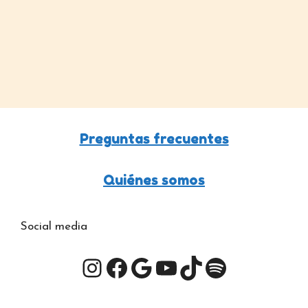
responde a una demanda social creciente y a la …
Leer más
Página
Página
Página
→
Preguntas frecuentes
Quiénes somos
Social media
Instagram
Facebook
Google
YouTube
TikTok
Spotify