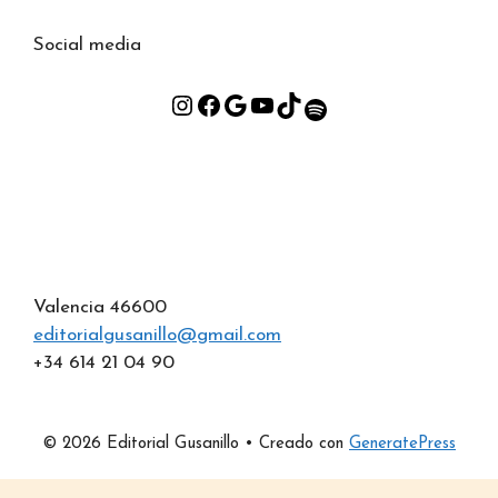
Social media
Valencia 46600
editorialgusanillo@gmail.com
+34 614 21 04 90
Artículo añadido al carrito.
© 2026 Editorial Gusanillo
• Creado con
GeneratePress
Finalizar Compra
0 artículos -
0.00
€