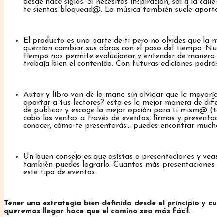
desde hace siglos. Si necesitas inspiración, sal a la ca
te sientas bloquead@. La música también suele aporta
El producto es una parte de ti pero no olvides que la
querrían cambiar sus obras con el paso del tiempo. Nun
tiempo nos permite evolucionar y entender de manera di
trabaja bien el contenido. Con futuras ediciones podr
Autor y libro van de la mano sin olvidar que la mayoría 
aportar a tus lectores? esta es la mejor manera de dif
de publicar y escoge la mejor opción para ti mism@ (te 
cabo las ventas a través de eventos, firmas y presentac
conocer, cómo te presentarás… puedes encontrar mucho
Un buen consejo es que asistas a presentaciones y vea
también puedes lograrlo. Cuantas más presentaciones h
este tipo de eventos.
Tener una estrategia bien definida desde el principio y c
queremos llegar hace que el camino sea más fácil.