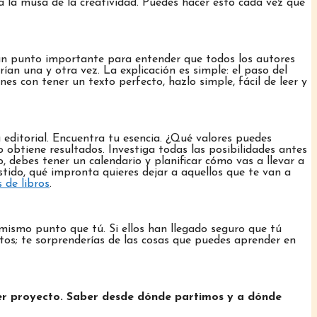
irá la musa de la creatividad. Puedes hacer esto cada vez que
a un punto importante para entender que todos los autores
an una y otra vez. La explicación es simple: el paso del
s con tener un texto perfecto, hazlo simple, fácil de leer y
a editorial. Encuentra tu esencia. ¿Qué valores puedes
 obtiene resultados. Investiga todas las posibilidades antes
, debes tener un calendario y planificar cómo vas a llevar a
estido, qué impronta quieres dejar a aquellos que te van a
 de libros
.
mismo punto que tú. Si ellos han llegado seguro que tú
os; te sorprenderías de las cosas que puedes aprender en
quier proyecto. Saber desde dónde partimos y a dónde