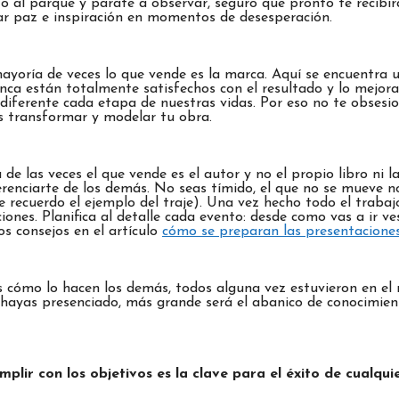
lle o al parque y párate a observar, seguro que pronto te recib
r paz e inspiración en momentos de desesperación.
 mayoría de veces lo que vende es la marca. Aquí se encuentr
ca están totalmente satisfechos con el resultado y lo mejorarí
ferente cada etapa de nuestras vidas. Por eso no te obsesione
ás transformar y modelar tu obra.
de las veces el que vende es el autor y no el propio libro ni l
erenciarte de los demás. No seas tímido, el que no se mueve no
recuerdo el ejemplo del traje). Una vez hecho todo el trabajo
iones. Planifica al detalle cada evento: desde como vas a ir v
s consejos en el artículo
cómo se preparan las presentaciones
s cómo lo hacen los demás, todos alguna vez estuvieron en el 
ayas presenciado, más grande será el abanico de conocimient
umplir con los objetivos es la clave para el éxito de cual