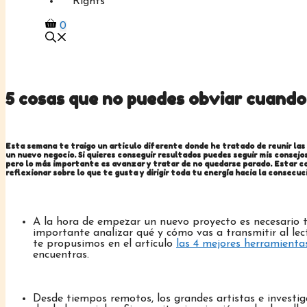
Rights
0
5 cosas que no puedes obviar cuando 
Esta semana te traigo un articulo diferente donde he tratado de reunir las
un nuevo negocio. Si quieres conseguir resultados puedes seguir mis consej
pero lo más importante es avanzar y tratar de no quedarse parado. Estar co
reflexionar sobre lo que te gusta y dirigir toda tu energía hacia la consecu
A la hora de empezar un nuevo proyecto es necesario ten
importante analizar qué y cómo vas a transmitir al lec
te propusimos en el artículo
las 4 mejores herramientas
encuentras.
Desde tiempos remotos, los grandes artistas e investig