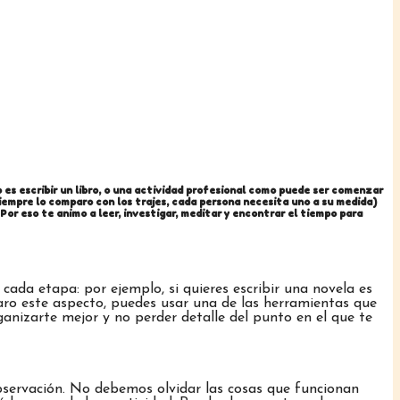
es escribir un libro, o una actividad profesional como puede ser comenzar
iempre lo comparo con los trajes, cada persona necesita uno a su medida)
r eso te animo a leer, investigar, meditar y encontrar el tiempo para
cada etapa: por ejemplo, si quieres escribir una novela es
laro este aspecto, puedes usar una de las herramientas que
ganizarte mejor y no perder detalle del punto en el que te
observación. No debemos olvidar las cosas que funcionan