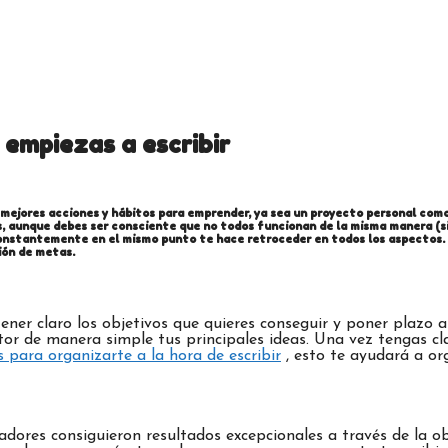
empiezas a escribir
 mejores acciones y hábitos para emprender, ya sea un proyecto personal como 
os, aunque debes ser consciente que no todos funcionan de la misma manera (s
nstantemente en el mismo punto te hace retroceder en todos los aspectos. Po
ción de metas.
er claro los objetivos que quieres conseguir y poner plazo a 
tor de manera simple tus principales ideas. Una vez tengas c
 para organizarte a la hora de escribir
, esto te ayudará a or
adores consiguieron resultados excepcionales a través de la 