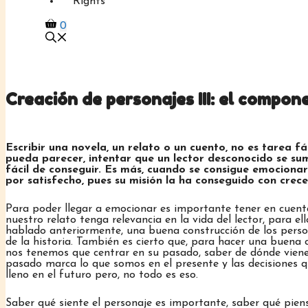
Rights
0
Creación de personajes III: el compone
Escribir una novela, un relato o un cuento, no es tarea fác
pueda parecer, intentar que un lector desconocido se sume
fácil de conseguir. Es más, cuando se consigue emocionar 
por satisfecho, pues su misión la ha conseguido con crece
Para poder llegar a emocionar es importante tener en cuen
nuestro relato tenga relevancia en la vida del lector, para 
hablado anteriormente, una buena construcción de los perso
de la historia. También es cierto que, para hacer una buena 
nos tenemos que centrar en su pasado, saber de dónde viene
pasado marca lo que somos en el presente y las decisiones
lleno en el futuro pero, no todo es eso.
Saber qué siente el personaje es importante, saber qué pie