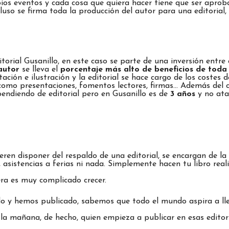
s eventos y cada cosa que quiera hacer tiene que ser aprobad
luso se firma toda la producción del autor para una editorial,
itorial Gusanillo, en este caso se parte de una inversión entre
autor
se lleva el
porcentaje más alto de beneficios de tod
tación e ilustración y la editorial se hace cargo de los costes 
omo presentaciones, fomentos lectores, firmas… Además del cos
pendiendo de editorial pero en Gusanillo es de
3 años
y no ata
ren disponer del respaldo de una editorial, se encargan de la 
s, asistencias a ferias ni nada. Simplemente hacen tu libro rea
era es muy complicado crecer.
o y hemos publicado, sabemos que todo el mundo aspira a lleg
a mañana, de hecho, quien empieza a publicar en esas editori