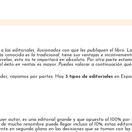
las editoriales, ilusionados con que les publiquen el libro. L
más conocida es la tradicional, tiene sus ventajas e inconvenien
velas, esto no te importará en absoluto. Por otra parte estamos
l éxito en ventas es mayor. Puedes valorar a continuación qué 
pador, vayamos por partes. Hay
3 tipos de editoriales
en España
quier autor, es una editorial grande y que apuesta al 100% por 
r de mucho renombre puede llegar incluso al 10%; estas editor
nte en segundo plano en las decisiones que se toman con las 