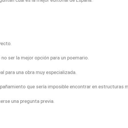
untan cuál es la mejor editorial de España.
yecto.
e no ser la mejor opción para un poemario.
eal para una obra muy especializada.
mpañamiento que sería imposible encontrar en estructuras
erse una pregunta previa.