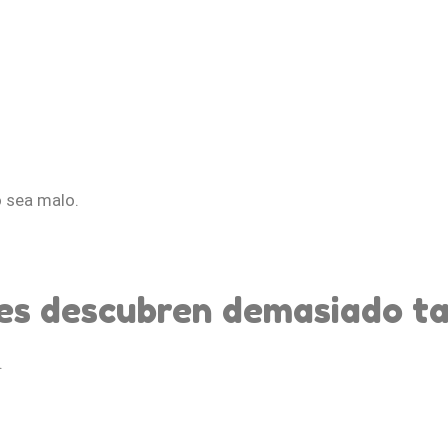
o sea malo.
es descubren demasiado t
.