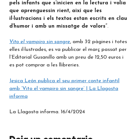
pels infants que s’inicien en la lectura i volia
que aprenguessin rient, així que les
il·lustracions i els textos estan escrits en clau
d’humor i amb un missatge de valors”
.
Vito el vampiro sin sangre
, amb 32 pàgines i totes
elles il·lustrades, es va publicar el març passat per
l’Editorial Gusanillo amb un preu de 12,50 euros i
es pot comprar a les llibreries.
Jesica León publica el seu primer conte infantil
amb ‘Vito el vampiro sin sangre’ | La Llagosta
informa
La Llagosta informa. 16/4/2024