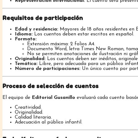
Representación internacional:
El cuento será presenta
Requisitos de participación
Edad y residencia:
Mayores de 18 años residentes en 
Idioma:
Los cuentos deben estar escritos en español.
Formato:
Extensión máxima: 2 folios A4.
Documento Word, letra Times New Roman, tamaño 1
No se permiten anotaciones de ilustración ni gráf
Originalidad:
Los cuentos deben ser inéditos, original
Temática:
Libre, pero adecuada para un público infanti
Número de participaciones:
Un único cuento por part
Proceso de selección de cuentos
El equipo de
Editorial Gusanillo
evaluará cada cuento basá
Creatividad.
Originalidad.
Calidad literaria.
Adecuación al público infantil.