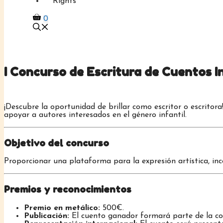
Rights
0
I Concurso de Escritura de Cuentos I
¡Descubre la oportunidad de brillar como escritor o escritora
apoyar a autores interesados en el género infantil.
Objetivo del concurso
Proporcionar una plataforma para la expresión artística, ince
Premios y reconocimientos
Premio en metálico:
500€.
Publicación:
El cuento ganador formará parte de la cole