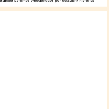
usanillo! Estamos emocionados por descubrir historias