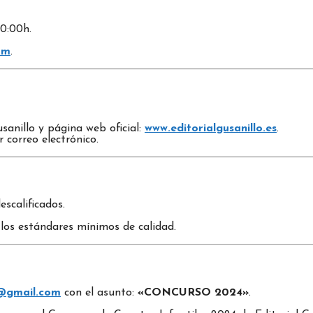
00:00h.
om
.
sanillo y página web oficial:
www.editorialgusanillo.es
.
correo electrónico.
scalificados.
 los estándares mínimos de calidad.
o@gmail.com
con el asunto:
«CONCURSO 2024»
.