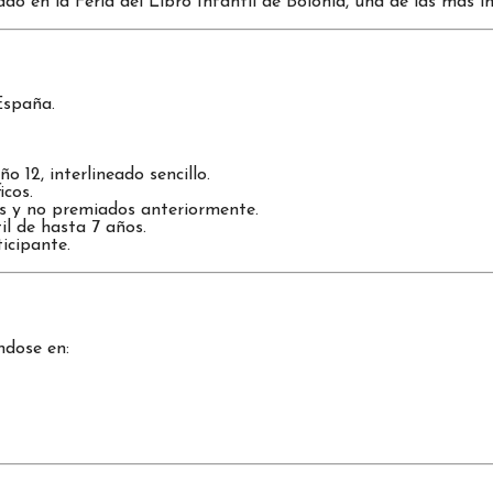
do en la Feria del Libro Infantil de Bolonia, una de las más i
España.
2, interlineado sencillo.
icos.
es y no premiados anteriormente.
l de hasta 7 años.
icipante.
ndose en: