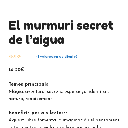
El murmuri secret
de l’aigua
(
1
valoración de cliente)
5.00
de 5
14.00
€
Temes principals:
Màgia, aventura, secrets, esperança, identitat,
natura, renaixement
Beneficis per als lectors:
Aquest llibre fomenta la imaginació i el pensament
crític mentre convida a reflexionar sobre la