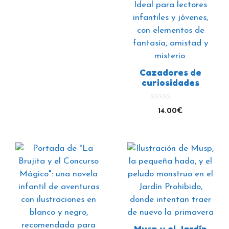
Cazadores de
curiosidades
0
14.00
€
d
e
5
Musp y el Jardín