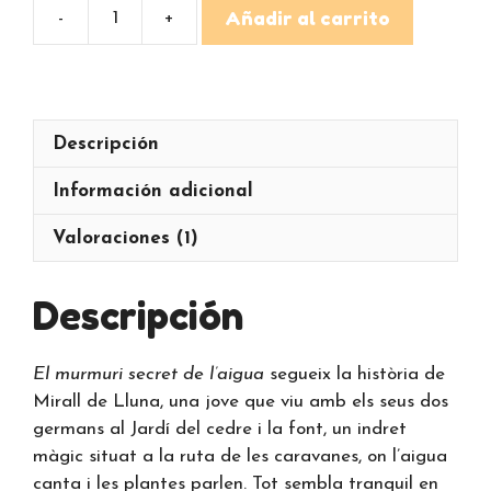
Añadir al carrito
El
murmuri
secret
de
l'aigua
Descripción
cantidad
Información adicional
Valoraciones (1)
Descripción
El murmuri secret de l’aigua
segueix la història de
Mirall de Lluna, una jove que viu amb els seus dos
germans al Jardí del cedre i la font, un indret
màgic situat a la ruta de les caravanes, on l’aigua
canta i les plantes parlen. Tot sembla tranquil en