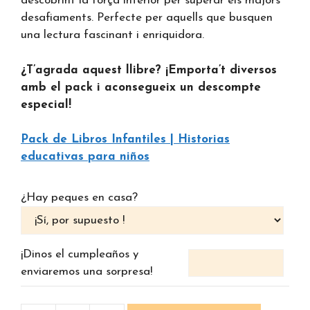
descobrint la força interior per superar els majors
desafiaments. Perfecte per aquells que busquen
una lectura fascinant i enriquidora.
¿T’agrada aquest llibre? ¡Emporta’t diversos
amb el pack i aconsegueix un descompte
especial!
Pack de Libros Infantiles | Historias
educativas para niños
¿Hay peques en casa?
¡Dinos el cumpleaños y
enviaremos una sorpresa!