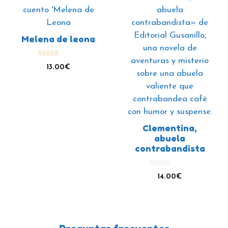
Melena de leona
5.00
13.00
€
de 5
Clementina,
abuela
contrabandista
0
14.00
€
d
e
5