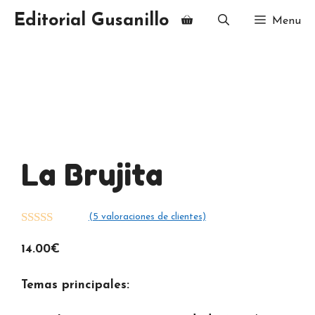
Saltar
Editorial Gusanillo
Menu
al
contenido
La Brujita
(
5
valoraciones de clientes)
5.00
de 5
14.00
€
Temas principales: