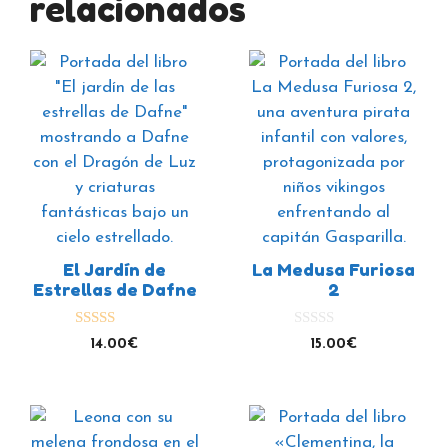
relacionados
El Jardín de
La Medusa Furiosa
Estrellas de Dafne
2
5.00
0
14.00
€
15.00
€
de 5
d
e
5