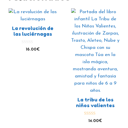
La revolución de
las luciérnagas
0
16.00
€
d
e
5
La tribu de los
niños valientes
5.00
14.00
€
de 5