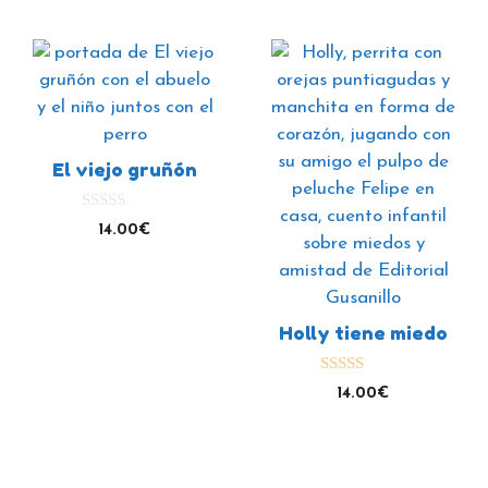
El viejo gruñón
0
14.00
€
d
e
5
Holly tiene miedo
5.00
14.00
€
de 5