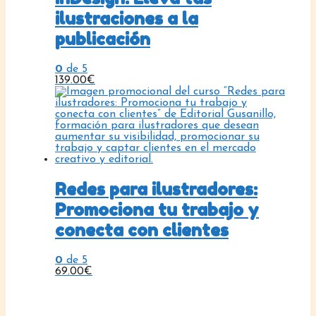
ilustraciones a la
publicación
0
de 5
139.00
€
Redes para ilustradores:
Promociona tu trabajo y
conecta con clientes
0
de 5
69.00
€